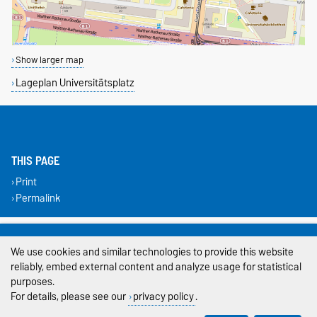
Show larger map
Lageplan Universitätsplatz
THIS PAGE
Print
Permalink
Legal Notes
We use cookies and similar technologies to provide this website
Privacy Policy
reliably, embed external content and analyze usage for statistical
purposes.
Accessibility
For details, please see our
privacy policy
.
Cookie settings