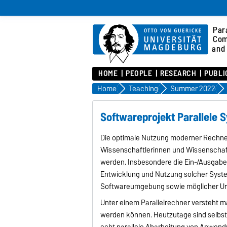
Para
Com
and 
HOME
PEOPLE
RESEARCH
PUBLI
Home
Teaching
Summer 2022
Softwareprojekt Parallele 
Die optimale Nutzung moderner Rechner
Wissenschaftlerinnen und Wissenschaft
werden. Insbesondere die Ein-/Ausgabe st
Entwicklung und Nutzung solcher Syste
Softwareumgebung sowie möglicher Urs
Unter einem Parallelrechner versteht 
werden können. Heutzutage sind selbst 
echt parallele Abarbeitung von Anwend