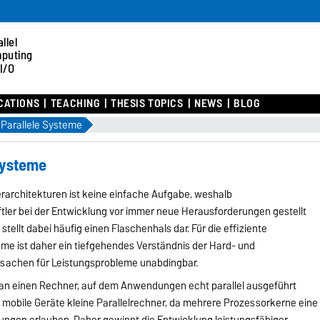
llel
puting
I/O
CATIONS
TEACHING
THESIS TOPICS
NEWS
BLOG
Parallele Systeme
Systeme
architekturen ist keine einfache Aufgabe, weshalb
ler bei der Entwicklung vor immer neue Herausforderungen gestellt
ellt dabei häufig einen Flaschenhals dar. Für die effiziente
me ist daher ein tiefgehendes Verständnis der Hard- und
achen für Leistungsprobleme unabdingbar.
man einen Rechner, auf dem Anwendungen echt parallel ausgeführt
mobile Geräte kleine Parallelrechner, da mehrere Prozessorkerne eine
ungen erlauben. Daher gewinnt die Entwicklung leistungsfähiger