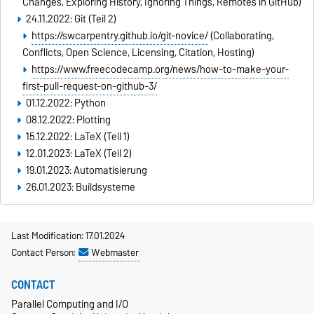
Changes, Exploring History, Ignoring Things, Remotes in GitHub)
24.11.2022: Git (Teil 2)
https://swcarpentry.github.io/git-novice/
(Collaborating,
Conflicts, Open Science, Licensing, Citation, Hosting)
https://www.freecodecamp.org/news/how-to-make-your-
first-pull-request-on-github-3/
01.12.2022: Python
08.12.2022: Plotting
15.12.2022: LaTeX (Teil 1)
12.01.2023: LaTeX (Teil 2)
19.01.2023: Automatisierung
26.01.2023: Buildsysteme
Last Modification: 17.01.2024
Contact Person:
Webmaster
CONTACT
Parallel Computing and I/O