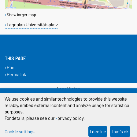
Show larger map
Lageplan Universitätsplatz
THIS PAGE
Print
Permalink
Legal Notes
We use cookies and similar technologies to provide this website
Privacy Policy
reliably, embed external content and analyze usage for statistical
purposes.
Accessibility
For details, please see our
privacy policy
.
Cookie settings
Cookie settings
I decline
That's ok